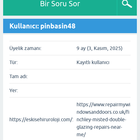
Bir Soru Sor
Kullanıcı: pinbasin48
Üyelik zamanı:
9 ay (3, Kasım, 2025)
Tür:
Kayıtlı kullanıcı
Tam adı:
Yer:
https://www.repairmywi
ndowsanddoors.co.uk/fi
https://eskisehiruroloji.com/:
nchley-misted-double-
glazing-repairs-near-
me/