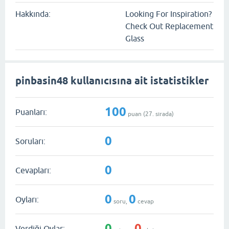
Hakkında:
Looking For Inspiration?
Check Out Replacement
Glass
pinbasin48 kullanıcısına ait istatistikler
100
Puanları:
puan (
27
. sırada)
0
Soruları:
0
Cevapları:
0
0
Oyları:
soru,
cevap
0
0
Verdiği Oylar: