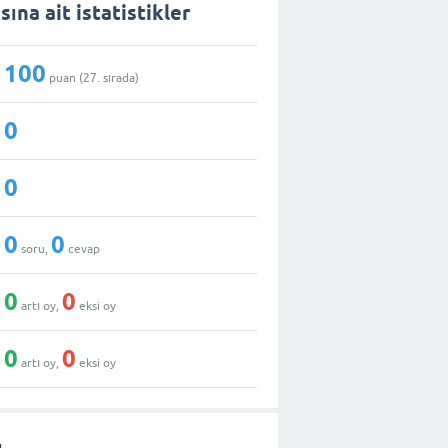
ına ait istatistikler
100
puan (
27
. sırada)
0
0
0
0
soru,
cevap
0
0
artı oy,
eksi oy
0
0
artı oy,
eksi oy
ı