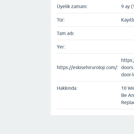
Üyelik zamanı:
9 ay (
Tür:
Kayıtl
Tam adı:
Yer:
https
https://eskisehiruroloji.com/:
doors
door-
Hakkında:
10 We
Be An
Repla