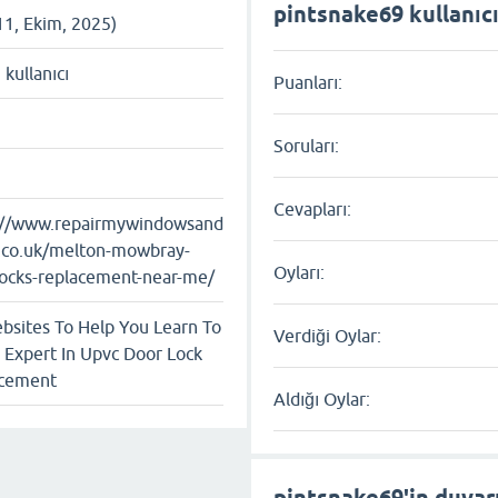
pintsnake69 kullanıcıs
11, Ekim, 2025)
ı kullanıcı
Puanları:
Soruları:
Cevapları:
://www.repairmywindowsand
.co.uk/melton-mowbray-
Oyları:
locks-replacement-near-me/
bsites To Help You Learn To
Verdiği Oylar:
 Expert In Upvc Door Lock
cement
Aldığı Oylar:
pintsnake69'in duvar