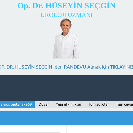
Op. Dr. HÜSEYİN SEÇGİN
ÜROLOJİ UZMANI
OP. DR. HÜSEYİN SEÇGİN 'den RANDEVU Almak için TIKLAYINIZ
lanıcı: pintsnake69
Duvar
Yeni etkinlikler
Tüm sorular
Tüm ceva