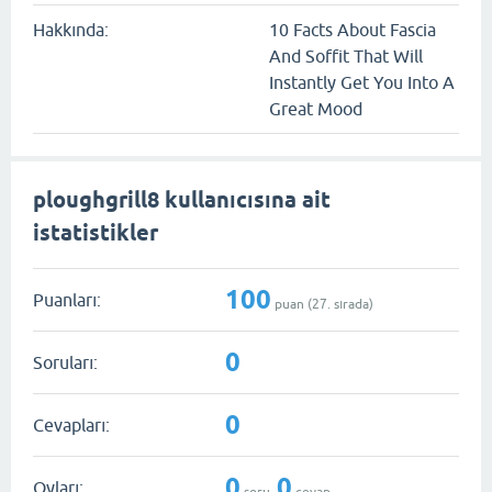
Hakkında:
10 Facts About Fascia
And Soffit That Will
Instantly Get You Into A
Great Mood
ploughgrill8 kullanıcısına ait
istatistikler
100
Puanları:
puan (
27
. sırada)
0
Soruları:
0
Cevapları:
0
0
Oyları:
soru,
cevap