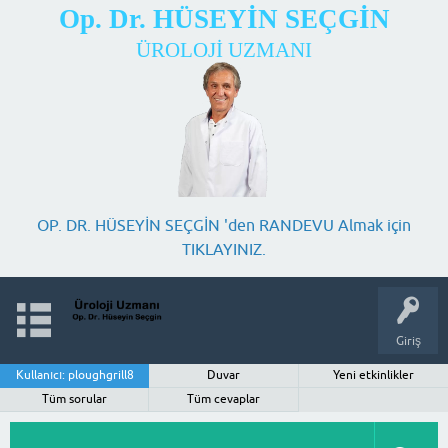
Op. Dr. HÜSEYİN SEÇGİN
ÜROLOJİ UZMANI
OP. DR. HÜSEYİN SEÇGİN 'den RANDEVU Almak için
TIKLAYINIZ.
Giriş
Kullanıcı: ploughgrill8
Duvar
Yeni etkinlikler
Tüm sorular
Tüm cevaplar