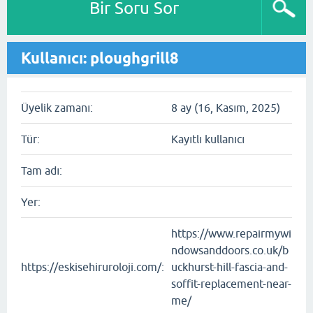
Bir Soru Sor
Kullanıcı: ploughgrill8
Üyelik zamanı:
8 ay (16, Kasım, 2025)
Tür:
Kayıtlı kullanıcı
Tam adı:
Yer:
https://www.repairmywi
ndowsanddoors.co.uk/b
https://eskisehiruroloji.com/:
uckhurst-hill-fascia-and-
soffit-replacement-near-
me/