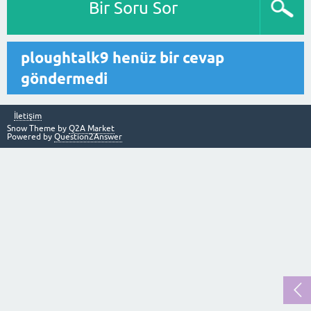
Bir Soru Sor
ploughtalk9 henüz bir cevap
göndermedi
İletişim
Snow Theme by
Q2A Market
Powered by
Question2Answer