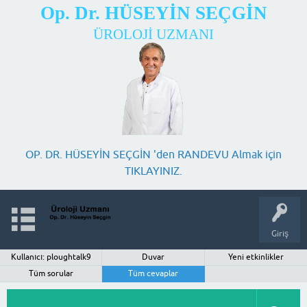
Op. Dr. HÜSEYİN SEÇGİN
ÜROLOJİ UZMANI
OP. DR. HÜSEYİN SEÇGİN 'den RANDEVU Almak için
TIKLAYINIZ.
Giriş
Kullanıcı: ploughtalk9
Duvar
Yeni etkinlikler
Tüm sorular
Tüm cevaplar