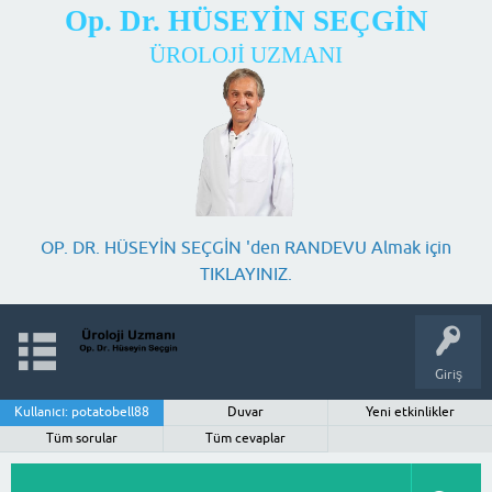
Op. Dr. HÜSEYİN SEÇGİN
ÜROLOJİ UZMANI
OP. DR. HÜSEYİN SEÇGİN 'den RANDEVU Almak için
TIKLAYINIZ.
Giriş
Kullanıcı: potatobell88
Duvar
Yeni etkinlikler
Tüm sorular
Tüm cevaplar