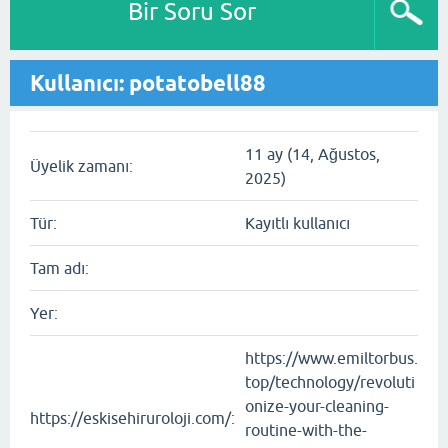
Bir Soru Sor
Kullanıcı: potatobell88
11 ay (14, Ağustos,
Üyelik zamanı:
2025)
Tür:
Kayıtlı kullanıcı
Tam adı:
Yer:
https://www.emiltorbus.
top/technology/revoluti
onize-your-cleaning-
https://eskisehiruroloji.com/:
routine-with-the-