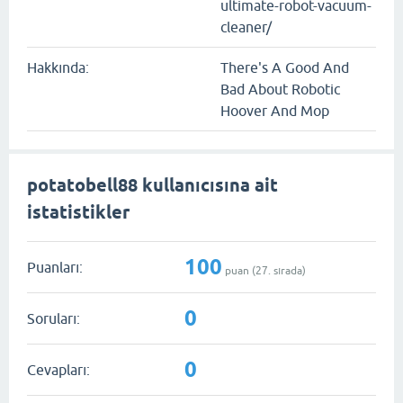
ultimate-robot-vacuum-
cleaner/
Hakkında:
There's A Good And
Bad About Robotic
Hoover And Mop
potatobell88 kullanıcısına ait
istatistikler
100
Puanları:
puan (
27
. sırada)
0
Soruları:
0
Cevapları: