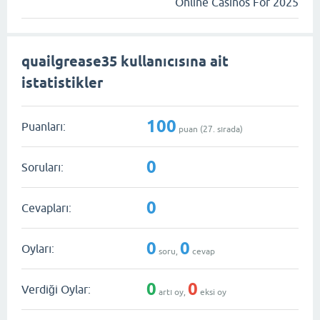
Online Casinos For 2025
quailgrease35 kullanıcısına ait
istatistikler
100
Puanları:
puan (
27
. sırada)
0
Soruları:
0
Cevapları:
0
0
Oyları:
soru,
cevap
0
0
Verdiği Oylar:
artı oy,
eksi oy