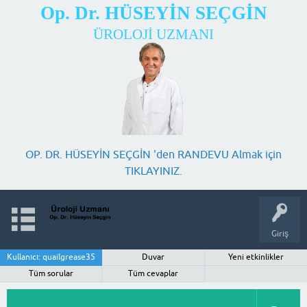
Op. Dr. HÜSEYİN SEÇGİN
ÜROLOJİ UZMANI
OP. DR. HÜSEYİN SEÇGİN 'den RANDEVU Almak için
TIKLAYINIZ.
Giriş
Kullanıcı: quailgrease35
Duvar
Yeni etkinlikler
Tüm sorular
Tüm cevaplar