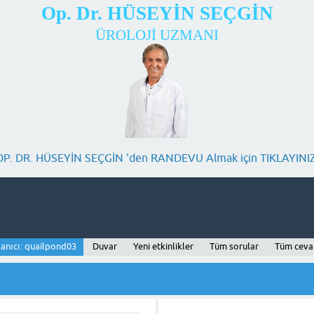
Op. Dr. HÜSEYİN SEÇGİN
ÜROLOJİ UZMANI
OP. DR. HÜSEYİN SEÇGİN 'den RANDEVU Almak için TIKLAYINIZ
lanıcı: quailpond03
Duvar
Yeni etkinlikler
Tüm sorular
Tüm ceva