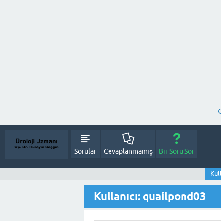
Sorular
Cevaplanmamış
Bir Soru Sor
Kul
Kullanıcı: quailpond03