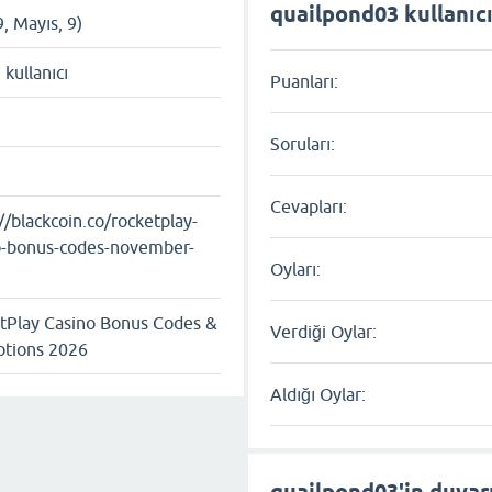
quailpond03 kullanıcıs
9, Mayıs, 9)
ı kullanıcı
Puanları:
Soruları:
Cevapları:
//blackcoin.co/rocketplay-
o-bonus-codes-november-
Oyları:
tPlay Casino Bonus Codes &
Verdiği Oylar:
tions 2026
Aldığı Oylar:
quailpond03'in duvar