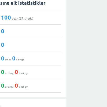
ına ait istatistikler
100
puan (
27
. sırada)
0
0
0
0
soru,
cevap
0
0
artı oy,
eksi oy
0
0
artı oy,
eksi oy
ı