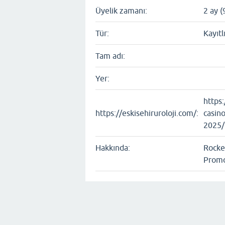
Üyelik zamanı:
2 ay (
Tür:
Kayıtl
Tam adı:
Yer:
https:
https://eskisehiruroloji.com/:
casin
2025/
Hakkında:
Rocke
Promo