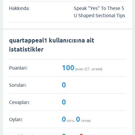
Hakkında:
Speak "Yes" To These 5
U Shaped Sectional Tips
quartappeal1 kullanıcısına ait
istatistikler
100
Puanları:
puan (
27
. sırada)
0
Soruları:
0
Cevapları:
0
0
Oyları:
soru,
cevap