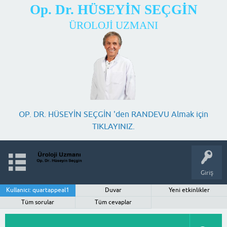
Op. Dr. HÜSEYİN SEÇGİN
ÜROLOJİ UZMANI
OP. DR. HÜSEYİN SEÇGİN 'den RANDEVU Almak için
TIKLAYINIZ.
Giriş
Kullanıcı: quartappeal1
Duvar
Yeni etkinlikler
Tüm sorular
Tüm cevaplar