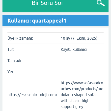
Bir Soru Sor
Kullanıcı: quartappeal1
Üyelik zamanı:
10 ay (7, Ekim, 2025)
Tür:
Kayıtlı kullanıcı
Tam adı:
Yer:
https://www.sofasandco
uches.com/products/mo
https://eskisehiruroloji.com/:
dular-u-shaped-sofa-
with-chaise-high-
support-grey