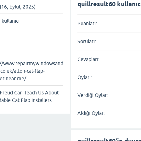
quillresult60 kullanıc
(16, Eylül, 2025)
ı kullanıcı
Puanları:
Soruları:
Cevapları:
://www.repairmywindowsand
co.uk/alton-cat-flap-
Oyları:
ler-near-me/
Freud Can Teach Us About
Verdiği Oylar:
able Cat Flap Installers
Aldığı Oylar:
quillresult60'in duvar