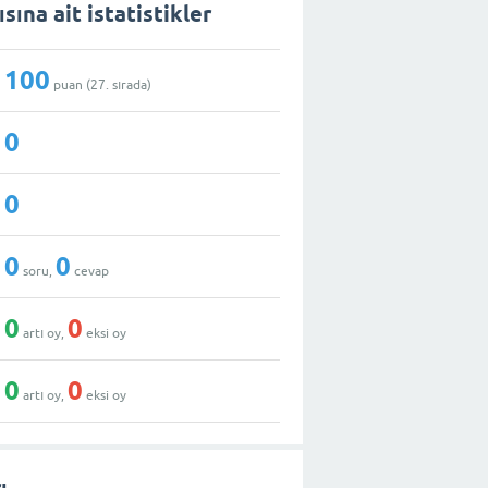
ısına ait istatistikler
100
puan (
27
. sırada)
0
0
0
0
soru,
cevap
0
0
artı oy,
eksi oy
0
0
artı oy,
eksi oy
ı