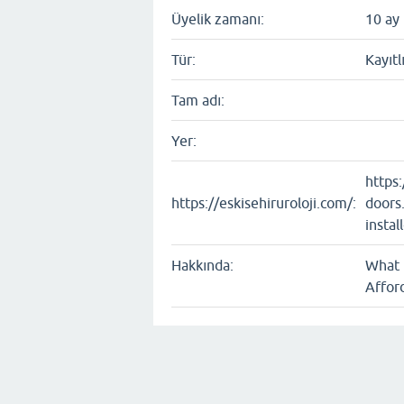
Üyelik zamanı:
10 ay 
Tür:
Kayıtl
Tam adı:
Yer:
https
https://eskisehiruroloji.com/:
doors.
instal
Hakkında:
What 
Afford