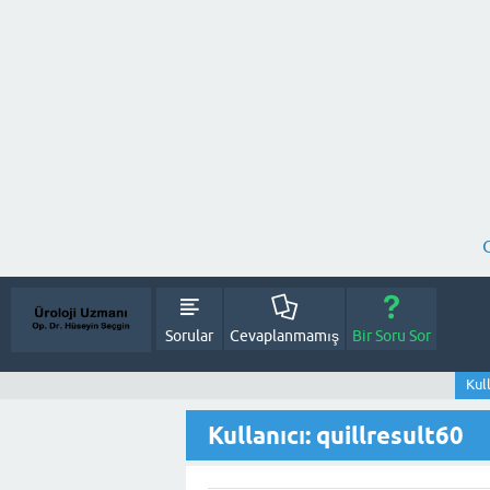
Sorular
Cevaplanmamış
Bir Soru Sor
Kull
Kullanıcı: quillresult60