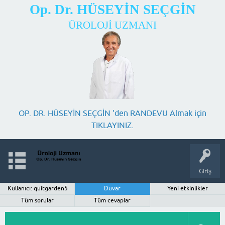
Op. Dr. HÜSEYİN SEÇGİN
ÜROLOJİ UZMANI
OP. DR. HÜSEYİN SEÇGİN 'den RANDEVU Almak için
TIKLAYINIZ.
Giriş
Kullanıcı: quitgarden5
Duvar
Yeni etkinlikler
Tüm sorular
Tüm cevaplar