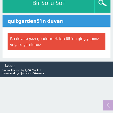
Bir Soru Sor
quitgarden5'in duvarı
Bu duvara yazı göndermek için lütfen
giriş yapınız
veya
kayıt olunuz
.
İletişim
Snow Theme by
Q2A Market
Powered by
Question2Answer