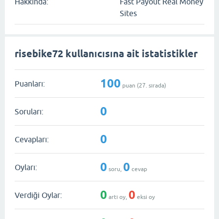
Hakkında:
Fast Payout Real Money
Sites
risebike72 kullanıcısına ait istatistikler
100
Puanları:
puan (
27
. sırada)
0
Soruları:
0
Cevapları:
0
0
Oyları:
soru,
cevap
0
0
Verdiği Oylar:
artı oy,
eksi oy