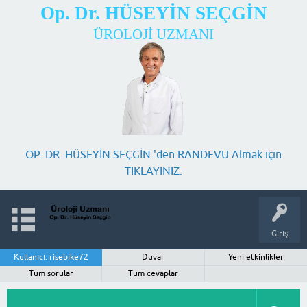
Op. Dr. HÜSEYİN SEÇGİN
ÜROLOJİ UZMANI
OP. DR. HÜSEYİN SEÇGİN 'den RANDEVU Almak için
TIKLAYINIZ.
Giriş
Kullanıcı: risebike72
Duvar
Yeni etkinlikler
Tüm sorular
Tüm cevaplar