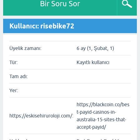
Bir Soru Sor
Kullanıcı: risebike72
Üyelik zamanı:
6 ay (1, Şubat, 1)
Tür:
Kayıtlı kullanıcı
Tam adı:
Yer:
https://blackcoin.co/bes
t-payid-casinos-in-
https://eskisehiruroloji.com/:
australia-15-sites-that-
accept-payid/