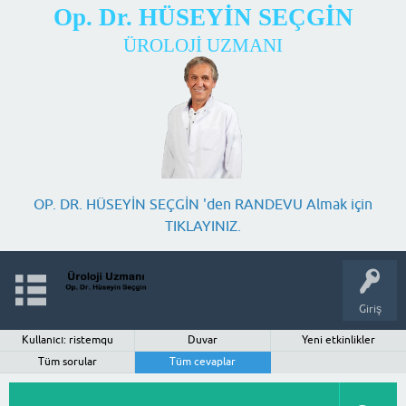
Op. Dr. HÜSEYİN SEÇGİN
ÜROLOJİ UZMANI
OP. DR. HÜSEYİN SEÇGİN 'den RANDEVU Almak için
TIKLAYINIZ.
Giriş
Kullanıcı: ristemqu
Duvar
Yeni etkinlikler
Tüm sorular
Tüm cevaplar