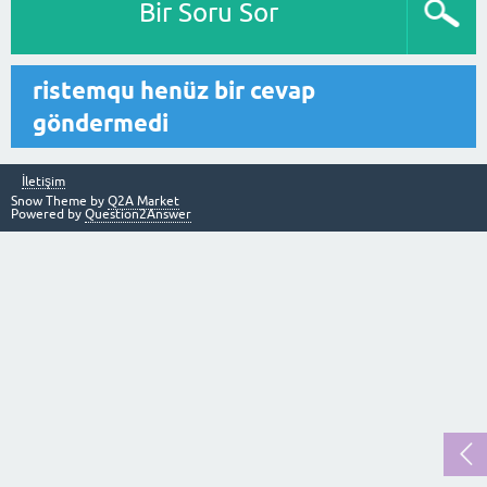
Bir Soru Sor
ristemqu henüz bir cevap
göndermedi
İletişim
Snow Theme by
Q2A Market
Powered by
Question2Answer