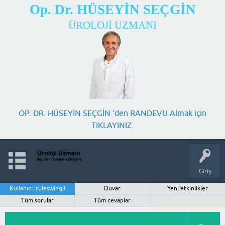
Op. Dr. HÜSEYİN SEÇGİN
ÜROLOJİ UZMANI
OP. DR. HÜSEYİN SEÇGİN 'den RANDEVU Almak için
TIKLAYINIZ.
Giriş
Kullanıcı: ruleswing3
Duvar
Yeni etkinlikler
Tüm sorular
Tüm cevaplar