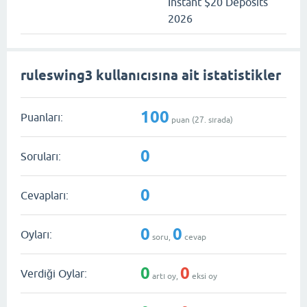
Instant $20 Deposits
2026
ruleswing3 kullanıcısına ait istatistikler
100
Puanları:
puan (
27
. sırada)
0
Soruları:
0
Cevapları:
0
0
Oyları:
soru,
cevap
0
0
Verdiği Oylar:
artı oy,
eksi oy