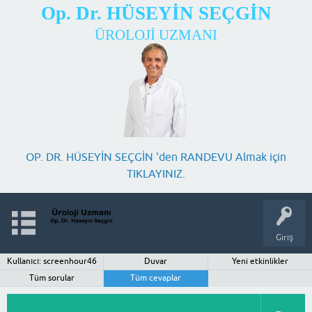
Op. Dr. HÜSEYİN SEÇGİN
ÜROLOJİ UZMANI
OP. DR. HÜSEYİN SEÇGİN 'den RANDEVU Almak için
TIKLAYINIZ.
Giriş
Kullanıcı: screenhour46
Duvar
Yeni etkinlikler
Tüm sorular
Tüm cevaplar