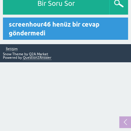
Bir Soru Sor
screenhour46 henüz bir cevap
göndermedi
İletişim
Snow Theme by
Q2A Market
Powered by
Question2Answer