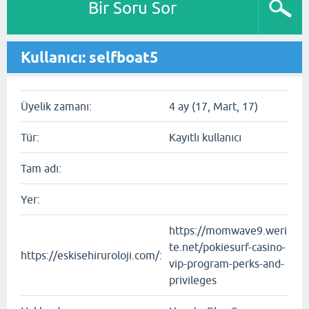
Bir Soru Sor
Kullanıcı: selfboat5
Üyelik zamanı:
4 ay (17, Mart, 17)
Tür:
Kayıtlı kullanıcı
Tam adı:
Yer:
https://momwave9.weri
te.net/pokiesurf-casino-
https://eskisehiruroloji.com/:
vip-program-perks-and-
privileges