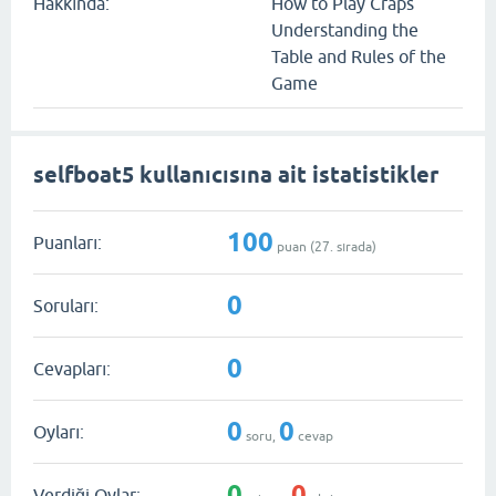
Hakkında:
How to Play Craps
Understanding the
Table and Rules of the
Game
selfboat5 kullanıcısına ait istatistikler
100
Puanları:
puan (
27
. sırada)
0
Soruları:
0
Cevapları:
0
0
Oyları:
soru,
cevap
0
0
Verdiği Oylar: