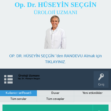
Op. Dr. HÜSEYİN SEÇGİN
ÜROLOJİ UZMANI
OP. DR. HÜSEYİN SEÇGİN 'den RANDEVU Almak için
TIKLAYINIZ.
Giriş
Kullanıcı: selfboat5
Duvar
Yeni etkinlikler
Tüm sorular
Tüm cevaplar