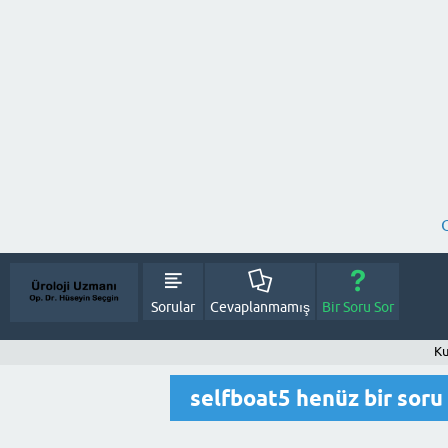
Sorular
Cevaplanmamış
Bir Soru Sor
Ku
selfboat5 henüz bir sor