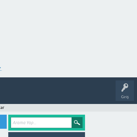
.
Giriş
lar