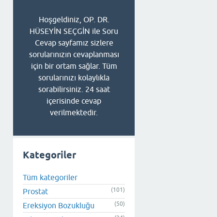
Hoşgeldiniz, OP. DR.
HÜSEYİN SEÇGİN ile Soru
Cevap sayfamız sizlere
sorularınızın cevaplanması
için bir ortam sağlar. Tüm
sorularınızı kolaylıkla
sorabilirsiniz. 24 saat
içerisinde cevap
verilmektedir.
Kategoriler
Tüm kategoriler
(101)
Prostat
(50)
Ereksiyon Bozukluğu