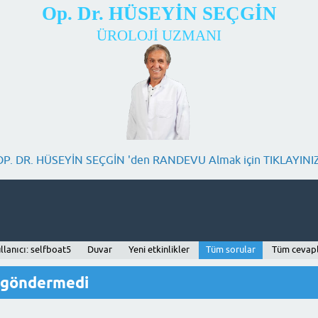
Op. Dr. HÜSEYİN SEÇGİN
ÜROLOJİ UZMANI
OP. DR. HÜSEYİN SEÇGİN 'den RANDEVU Almak için TIKLAYINIZ
llanıcı: selfboat5
Duvar
Yeni etkinlikler
Tüm sorular
Tüm cevap
u göndermedi