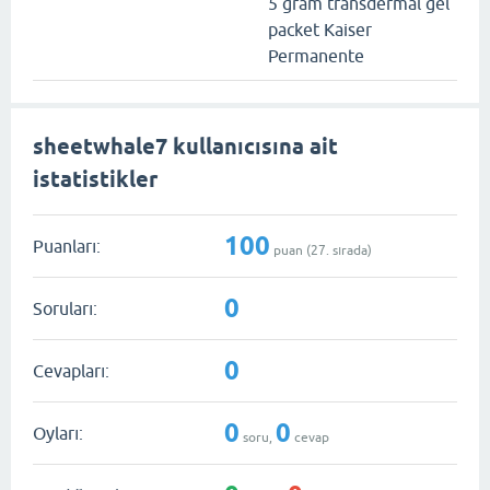
5 gram transdermal gel
packet Kaiser
Permanente
sheetwhale7 kullanıcısına ait
istatistikler
100
Puanları:
puan (
27
. sırada)
0
Soruları:
0
Cevapları:
0
0
Oyları:
soru,
cevap