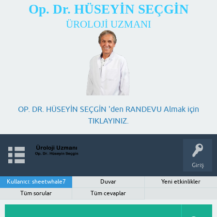
Op. Dr. HÜSEYİN SEÇGİN
ÜROLOJİ UZMANI
OP. DR. HÜSEYİN SEÇGİN 'den RANDEVU Almak için
TIKLAYINIZ.
Giriş
Kullanıcı: sheetwhale7
Duvar
Yeni etkinlikler
Tüm sorular
Tüm cevaplar