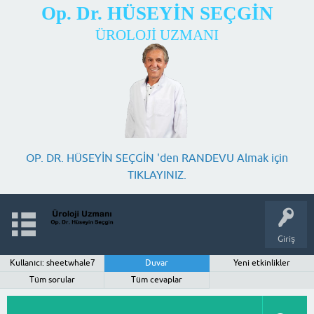
Op. Dr. HÜSEYİN SEÇGİN
ÜROLOJİ UZMANI
OP. DR. HÜSEYİN SEÇGİN 'den RANDEVU Almak için
TIKLAYINIZ.
Giriş
Kullanıcı: sheetwhale7
Duvar
Yeni etkinlikler
Tüm sorular
Tüm cevaplar