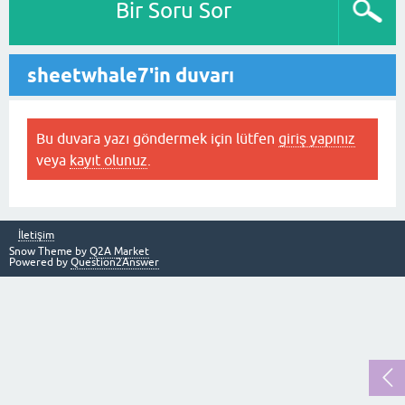
Bir Soru Sor
sheetwhale7'in duvarı
Bu duvara yazı göndermek için lütfen
giriş yapınız
veya
kayıt olunuz
.
İletişim
Snow Theme by
Q2A Market
Powered by
Question2Answer