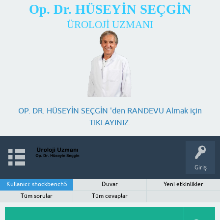
Op. Dr. HÜSEYİN SEÇGİN
ÜROLOJİ UZMANI
OP. DR. HÜSEYİN SEÇGİN 'den RANDEVU Almak için
TIKLAYINIZ.
Giriş
Kullanıcı: shockbench5
Duvar
Yeni etkinlikler
Tüm sorular
Tüm cevaplar