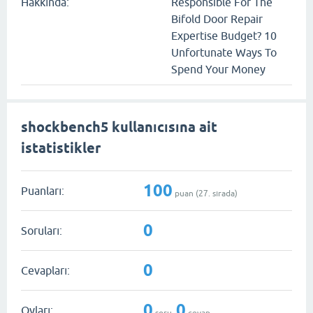
Hakkında:
Responsible For The
Bifold Door Repair
Expertise Budget? 10
Unfortunate Ways To
Spend Your Money
shockbench5 kullanıcısına ait
istatistikler
100
Puanları:
puan (
27
. sırada)
0
Soruları:
0
Cevapları:
0
0
Oyları:
soru,
cevap