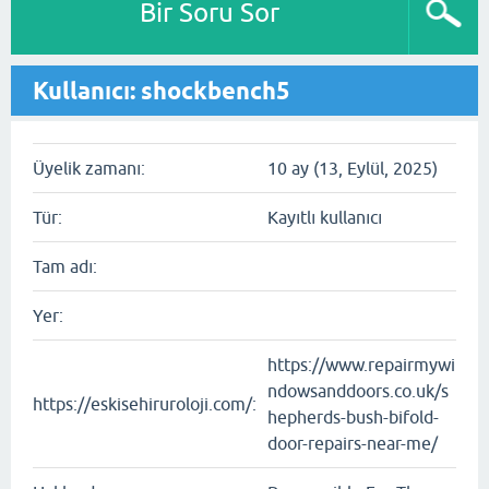
Bir Soru Sor
Kullanıcı: shockbench5
Üyelik zamanı:
10 ay (13, Eylül, 2025)
Tür:
Kayıtlı kullanıcı
Tam adı:
Yer:
https://www.repairmywi
ndowsanddoors.co.uk/s
https://eskisehiruroloji.com/:
hepherds-bush-bifold-
door-repairs-near-me/