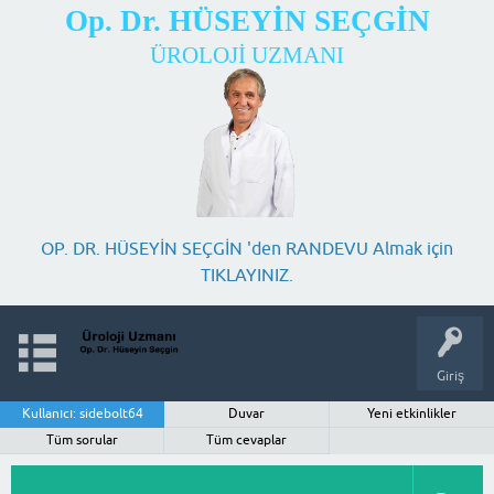
Op. Dr. HÜSEYİN SEÇGİN
ÜROLOJİ UZMANI
OP. DR. HÜSEYİN SEÇGİN 'den RANDEVU Almak için
TIKLAYINIZ.
Giriş
Kullanıcı: sidebolt64
Duvar
Yeni etkinlikler
Tüm sorular
Tüm cevaplar