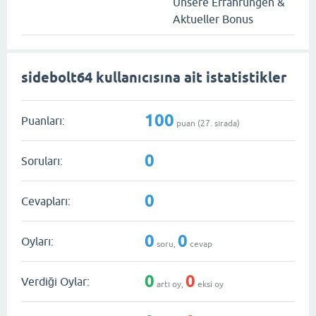
Unsere Erfahrungen &
Aktueller Bonus
sidebolt64 kullanıcısına ait istatistikler
100
Puanları:
puan (
27
. sırada)
0
Soruları:
0
Cevapları:
0
0
Oyları:
soru,
cevap
0
0
Verdiği Oylar:
artı oy,
eksi oy