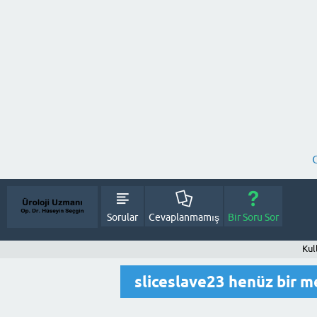
Sorular
Cevaplanmamış
Bir Soru Sor
Kul
sliceslave23 henüz bir 