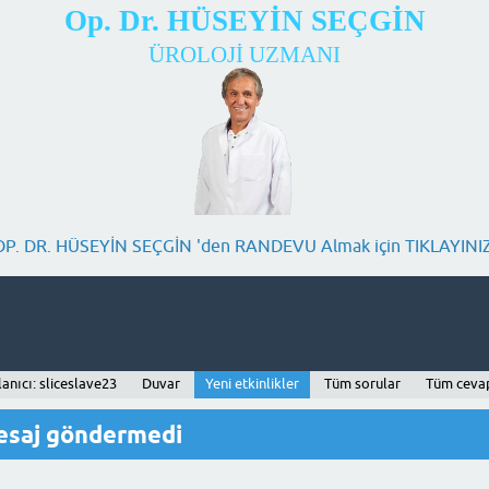
Op. Dr. HÜSEYİN SEÇGİN
ÜROLOJİ UZMANI
OP. DR. HÜSEYİN SEÇGİN 'den RANDEVU Almak için TIKLAYINIZ
lanıcı: sliceslave23
Duvar
Yeni etkinlikler
Tüm sorular
Tüm ceva
mesaj göndermedi