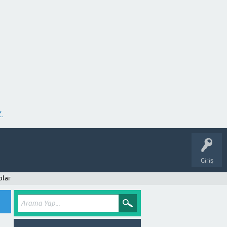
.
Giriş
plar