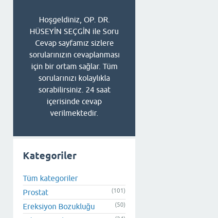
Hoşgeldiniz, OP. DR.
HÜSEYİN SEÇGİN ile Soru
Cevap sayfamız sizlere
sorularınızın cevaplanması
için bir ortam sağlar. Tüm
sorularınızı kolaylıkla
sorabilirsiniz. 24 saat
içerisinde cevap
verilmektedir.
Kategoriler
Tüm kategoriler
(101)
Prostat
(50)
Ereksiyon Bozukluğu