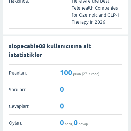
Hakkında:
Here Are the Best
Telehealth Companies
for Ozempic and GLP-1
Therapy in 2026
slopecable08 kullanıcısına ait
istatistikler
100
Puanları:
puan (
27
. sırada)
0
Soruları:
0
Cevapları:
0
0
Oyları:
soru,
cevap