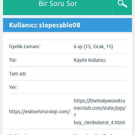
Bir Soru Sor
Kullanıcı: slopecable08
Üyelik zamanı:
6 ay (15, Ocak, 15)
Tür:
Kayıtlı kullanıcı
Tam adı:
Yer:
https://thehollywoodtra
inerclub.com/static/pgs/
https://eskisehiruroloji.com/:
?
buy_clenbuterol_4.html