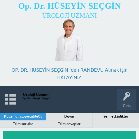
Op. Dr. HÜSEYİN SEÇGİN
ÜROLOJİ UZMANI
OP. DR. HÜSEYİN SEÇGİN 'den RANDEVU Almak için
TIKLAYINIZ.
Giriş
Kullanıcı: slopecable08
Duvar
Yeni etkinlikler
Tüm sorular
Tüm cevaplar