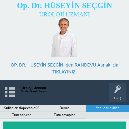
Op. Dr. HÜSEYİN SEÇGİN
ÜROLOJİ UZMANI
OP. DR. HÜSEYİN SEÇGİN 'den RANDEVU Almak için
TIKLAYINIZ.
Giriş
Kullanıcı: slopecable08
Duvar
Yeni etkinlikler
Tüm sorular
Tüm cevaplar