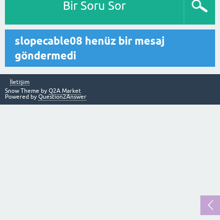
Bir Soru Sor
slopecable08 henüz bir mesaj
göndermedi
İletişim
Snow Theme by
Q2A Market
Powered by
Question2Answer