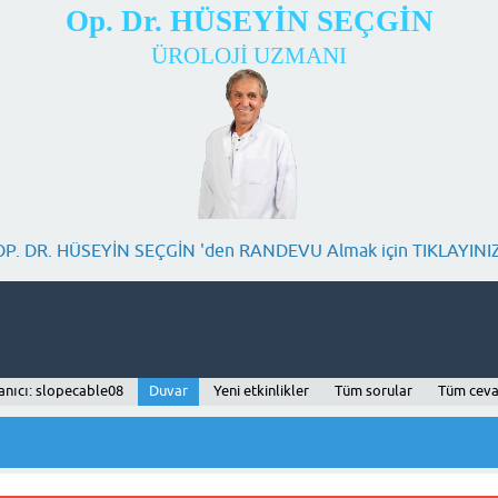
Op. Dr. HÜSEYİN SEÇGİN
ÜROLOJİ UZMANI
OP. DR. HÜSEYİN SEÇGİN 'den RANDEVU Almak için TIKLAYINIZ
anıcı: slopecable08
Duvar
Yeni etkinlikler
Tüm sorular
Tüm ceva