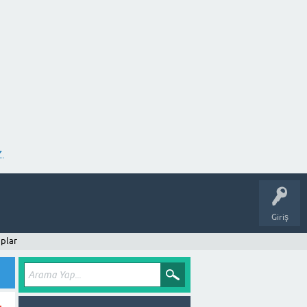
.
Giriş
plar