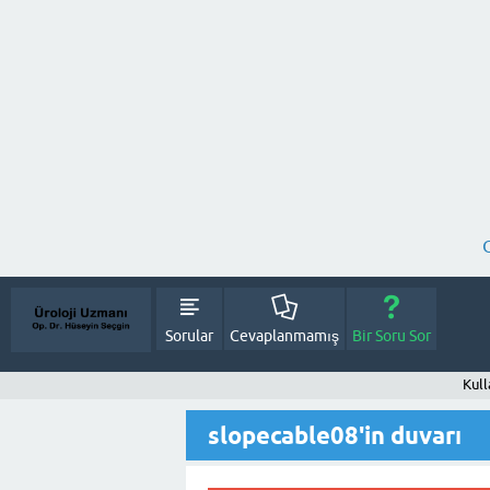
Sorular
Cevaplanmamış
Bir Soru Sor
Kull
slopecable08'in duvarı