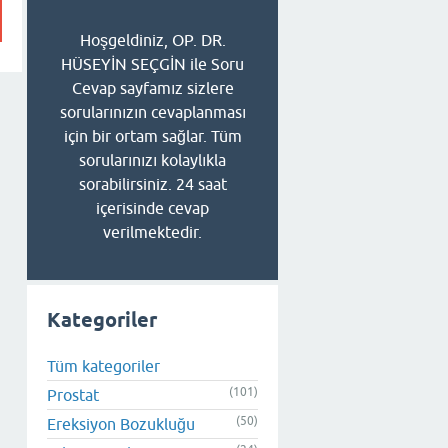
Hoşgeldiniz, OP. DR.
HÜSEYİN SEÇGİN ile Soru
Cevap sayfamız sizlere
sorularınızın cevaplanması
için bir ortam sağlar. Tüm
sorularınızı kolaylıkla
sorabilirsiniz. 24 saat
içerisinde cevap
verilmektedir.
Kategoriler
Tüm kategoriler
(101)
Prostat
(50)
Ereksiyon Bozukluğu