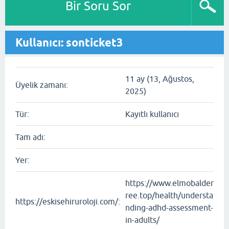
Bir Soru Sor
Kullanıcı: sonticket3
11 ay (13, Ağustos,
Üyelik zamanı:
2025)
Tür:
Kayıtlı kullanıcı
Tam adı:
Yer:
https://www.elmobalder
ree.top/health/understa
https://eskisehiruroloji.com/:
nding-adhd-assessment-
in-adults/