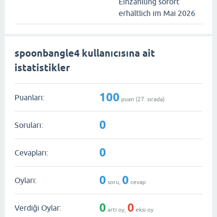
Einzahlung sofort
erhältlich im Mai 2026
spoonbangle4 kullanıcısına ait
istatistikler
100
Puanları:
puan (
27
. sırada)
0
Soruları:
0
Cevapları:
0
0
Oyları:
soru,
cevap
0
0
Verdiği Oylar:
artı oy,
eksi oy