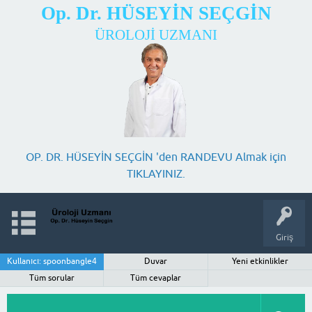
Op. Dr. HÜSEYİN SEÇGİN
ÜROLOJİ UZMANI
OP. DR. HÜSEYİN SEÇGİN 'den RANDEVU Almak için
TIKLAYINIZ.
Giriş
Kullanıcı: spoonbangle4
Duvar
Yeni etkinlikler
Tüm sorular
Tüm cevaplar