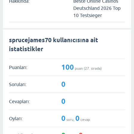
Hakkında:
Beste Online Casinos
Deutschland 2026 Top
10 Testsieger
sprucejames70 kullanıcısına ait
istatistikler
100
Puanları:
puan (
27
. sırada)
0
Soruları:
0
Cevapları:
0
0
Oyları:
soru,
cevap