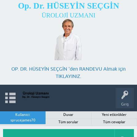
Op. Dr. HÜSEYİN SEÇGİN
ÜROLOJİ UZMANI
OP. DR. HÜSEYİN SEÇGİN 'den RANDEVU Almak için
TIKLAYINIZ.
Giriş
Kullanıcı:
Duvar
Yeni etkinlikler
sprucejames70
Tüm sorular
Tüm cevaplar