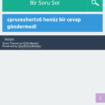
Bir Soru Sor
spruceshorts6 henüz bir cevap
göndermedi
İletişim
Snow Theme by
Q2A Market
Powered by
Question2Answer