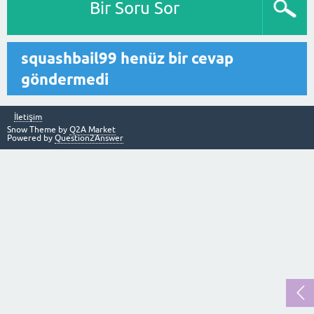
Bir Soru Sor
squashbail99 henüz bir cevap
göndermedi
İletişim
Snow Theme by
Q2A Market
Powered by
Question2Answer