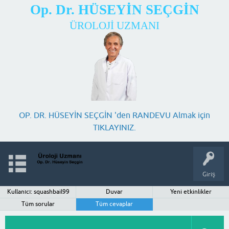
Op. Dr. HÜSEYİN SEÇGİN
ÜROLOJİ UZMANI
OP. DR. HÜSEYİN SEÇGİN 'den RANDEVU Almak için
TIKLAYINIZ.
Giriş
Kullanıcı: squashbail99
Duvar
Yeni etkinlikler
Tüm sorular
Tüm cevaplar