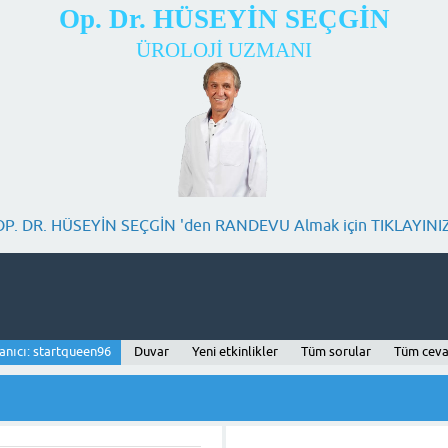
Op. Dr. HÜSEYİN SEÇGİN
ÜROLOJİ UZMANI
OP. DR. HÜSEYİN SEÇGİN 'den RANDEVU Almak için TIKLAYINIZ
anıcı: startqueen96
Duvar
Yeni etkinlikler
Tüm sorular
Tüm ceva