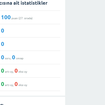
ısına ait istatistikler
100
puan (
27
. sırada)
0
0
0
0
soru,
cevap
0
0
artı oy,
eksi oy
0
0
artı oy,
eksi oy
rı