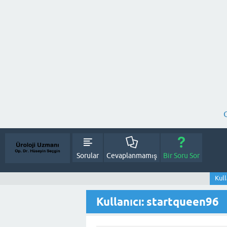
Sorular
Cevaplanmamış
Bir Soru Sor
Kull
Kullanıcı: startqueen96