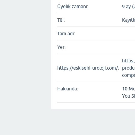
Üyelik zamanı:
9 ay (
Tür:
Kayıtl
Tam adı:
Yer:
https
https://eskisehiruroloji.com/:
produ
compo
Hakkında:
10 Me
You S