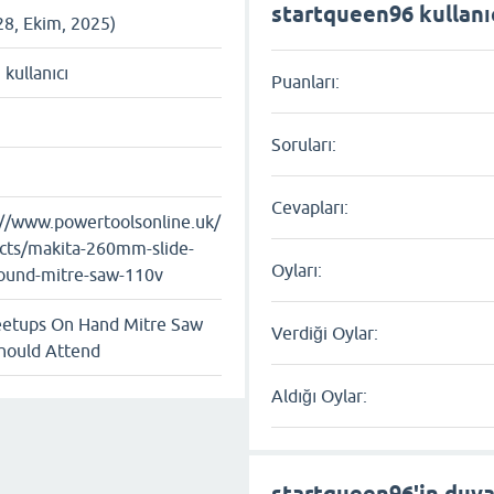
startqueen96 kullanıc
28, Ekim, 2025)
ı kullanıcı
Puanları:
Soruları:
Cevapları:
://www.powertoolsonline.uk/
cts/makita-260mm-slide-
Oyları:
und-mitre-saw-110v
etups On Hand Mitre Saw
Verdiği Oylar:
hould Attend
Aldığı Oylar:
startqueen96'in duva