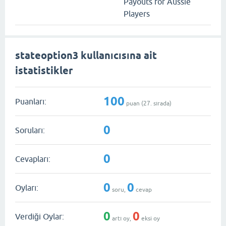
Payouts for Aussie
Players
stateoption3 kullanıcısına ait
istatistikler
100
Puanları:
puan (
27
. sırada)
0
Soruları:
0
Cevapları:
0
0
Oyları:
soru,
cevap
0
0
Verdiği Oylar:
artı oy,
eksi oy