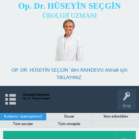
Op. Dr. HÜSEYİN SEÇGİN
ÜROLOJİ UZMANI
OP. DR. HÜSEYİN SEÇGİN 'den RANDEVU Almak için
TIKLAYINIZ.
Giriş
Kullanıcı: stateoption3
Duvar
Yeni etkinlikler
Tüm sorular
Tüm cevaplar