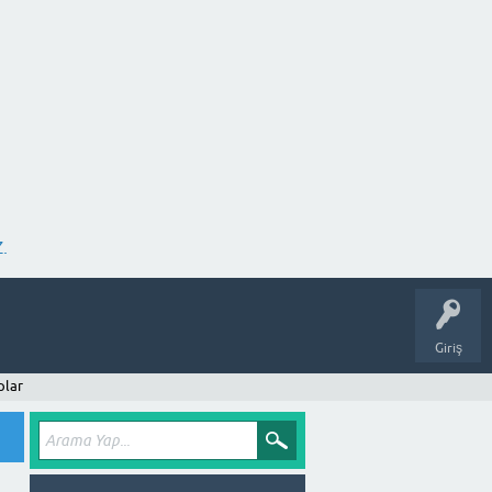
.
Giriş
plar