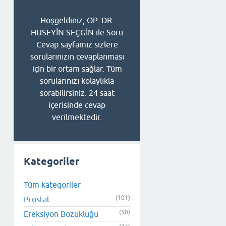
Hoşgeldiniz, OP. DR.
HÜSEYİN SEÇGİN ile Soru
Cevap sayfamız sizlere
sorularınızın cevaplanması
için bir ortam sağlar. Tüm
sorularınızı kolaylıkla
sorabilirsiniz. 24 saat
içerisinde cevap
verilmektedir.
Kategoriler
Tüm kategoriler
(101)
Prostat
(50)
Ereksiyon Bozukluğu