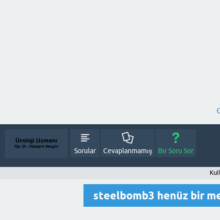
Sorular
Cevaplanmamış
Bir Soru Sor
Kul
steelbomb3 henüz bir m