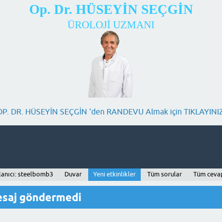
Op. Dr. HÜSEYİN SEÇGİN
ÜROLOJİ UZMANI
OP. DR. HÜSEYİN SEÇGİN 'den RANDEVU Almak için TIKLAYINIZ
lanıcı: steelbomb3
Duvar
Yeni etkinlikler
Tüm sorular
Tüm ceva
esaj göndermedi