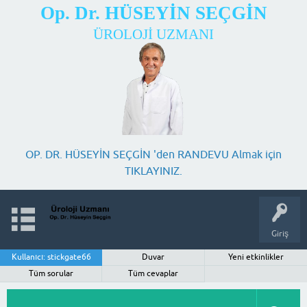
Op. Dr. HÜSEYİN SEÇGİN
ÜROLOJİ UZMANI
OP. DR. HÜSEYİN SEÇGİN 'den RANDEVU Almak için
TIKLAYINIZ.
Giriş
Kullanıcı: stickgate66
Duvar
Yeni etkinlikler
Tüm sorular
Tüm cevaplar