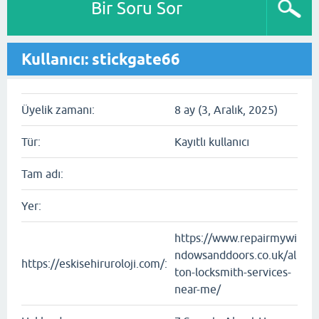
Bir Soru Sor
Kullanıcı: stickgate66
Üyelik zamanı:
8 ay (3, Aralık, 2025)
Tür:
Kayıtlı kullanıcı
Tam adı:
Yer:
https://www.repairmywi
ndowsanddoors.co.uk/al
https://eskisehiruroloji.com/:
ton-locksmith-services-
near-me/