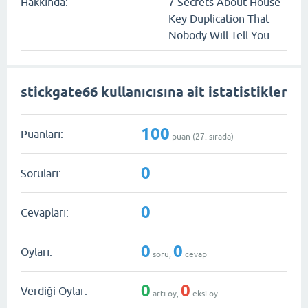
Hakkında:
7 Secrets About House
Key Duplication That
Nobody Will Tell You
stickgate66 kullanıcısına ait istatistikler
100
Puanları:
puan (
27
. sırada)
0
Soruları:
0
Cevapları:
0
0
Oyları:
soru,
cevap
0
0
Verdiği Oylar:
artı oy,
eksi oy