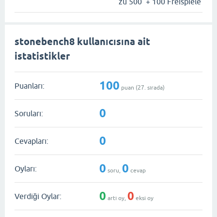
zu 500 + 100 Freispiele
stonebench8 kullanıcısına ait
istatistikler
100
Puanları:
puan (
27
. sırada)
0
Soruları:
0
Cevapları:
0
0
Oyları:
soru,
cevap
0
0
Verdiği Oylar:
artı oy,
eksi oy