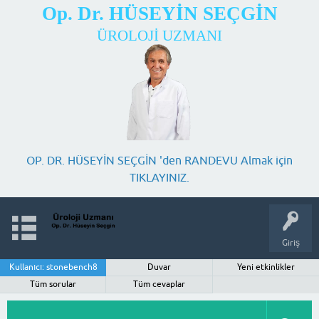
Op. Dr. HÜSEYİN SEÇGİN
ÜROLOJİ UZMANI
OP. DR. HÜSEYİN SEÇGİN 'den RANDEVU Almak için
TIKLAYINIZ.
Giriş
Kullanıcı: stonebench8
Duvar
Yeni etkinlikler
Tüm sorular
Tüm cevaplar