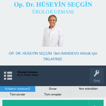
Op. Dr. HÜSEYİN SEÇGİN
ÜROLOJİ UZMANI
OP. DR. HÜSEYİN SEÇGİN 'den RANDEVU Almak için
TIKLAYINIZ.
Giriş
Kullanıcı: stoolcan2
Duvar
Yeni etkinlikler
Tüm sorular
Tüm cevaplar