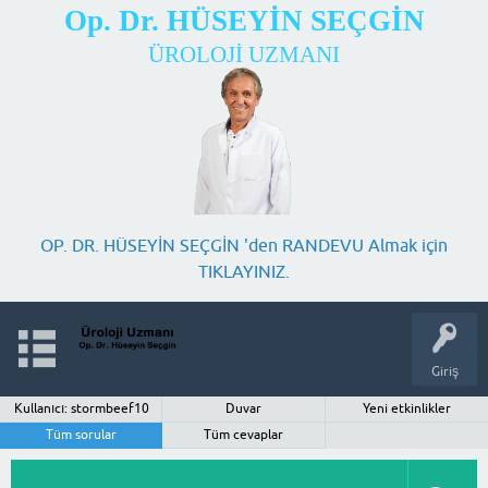
Op. Dr. HÜSEYİN SEÇGİN
ÜROLOJİ UZMANI
OP. DR. HÜSEYİN SEÇGİN 'den RANDEVU Almak için
TIKLAYINIZ.
Giriş
Kullanıcı: stormbeef10
Duvar
Yeni etkinlikler
Tüm sorular
Tüm cevaplar