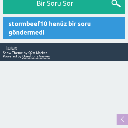
Bir Soru Sor
stormbeef10 henüz bir soru
göndermedi
İletişim
Snow Theme by
Q2A Market
Powered by
Question2Answer