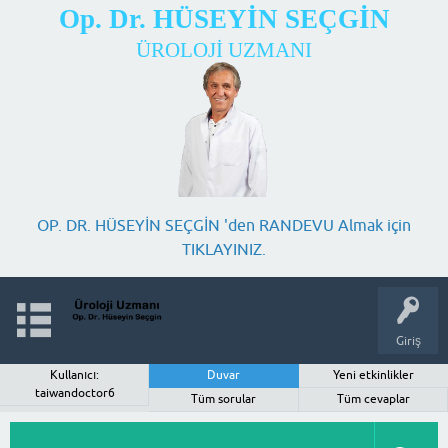
Op. Dr. HÜSEYİN SEÇGİN
ÜROLOJİ UZMANI
OP. DR. HÜSEYİN SEÇGİN 'den RANDEVU Almak için
TIKLAYINIZ.
Giriş
Kullanıcı:
Duvar
Yeni etkinlikler
taiwandoctor6
Tüm sorular
Tüm cevaplar