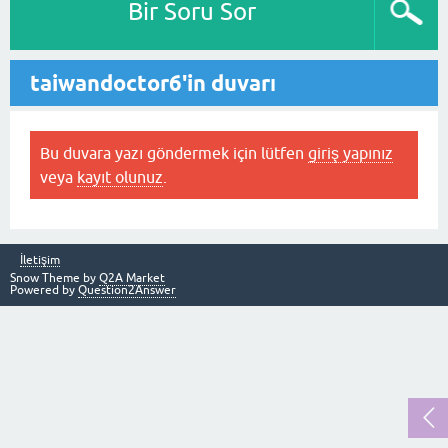
Bir Soru Sor
taiwandoctor6'in duvarı
Bu duvara yazı göndermek için lütfen
giriş yapınız
veya
kayıt olunuz
.
İletişim
Snow Theme by
Q2A Market
Powered by
Question2Answer