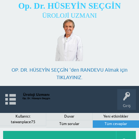
Op. Dr. HÜSEYİN SEÇGİN
ÜROLOJİ UZMANI
OP. DR. HÜSEYİN SEÇGİN 'den RANDEVU Almak için
TIKLAYINIZ.
Giriş
Kullanıcı:
Duvar
Yeni etkinlikler
taiwanplace75
Tüm sorular
Tüm cevaplar