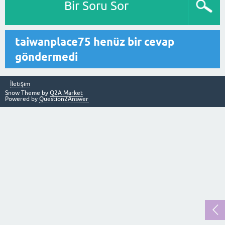
Bir Soru Sor
taiwanplace75 henüz bir cevap
göndermedi
İletişim
Snow Theme by
Q2A Market
Powered by
Question2Answer