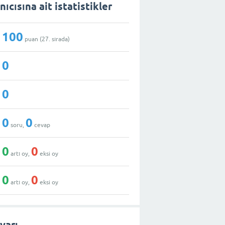
ıcısına ait istatistikler
100
puan (
27
. sırada)
0
0
0
0
soru,
cevap
0
0
artı oy,
eksi oy
0
0
artı oy,
eksi oy
varı