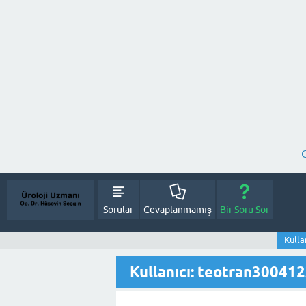
Sorular
Cevaplanmamış
Bir Soru Sor
Kulla
Kullanıcı: teotran30041