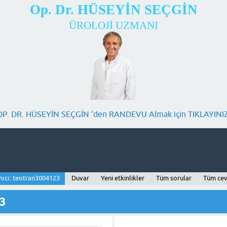
Op. Dr. HÜSEYİN SEÇGİN
ÜROLOJİ UZMANI
OP. DR. HÜSEYİN SEÇGİN 'den RANDEVU Almak için TIKLAYINIZ
nıcı: teotran3004123
Duvar
Yeni etkinlikler
Tüm sorular
Tüm cev
23