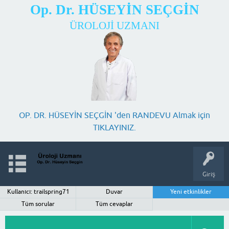
Op. Dr. HÜSEYİN SEÇGİN
ÜROLOJİ UZMANI
OP. DR. HÜSEYİN SEÇGİN 'den RANDEVU Almak için
TIKLAYINIZ.
Giriş
Kullanıcı: trailspring71
Duvar
Yeni etkinlikler
Tüm sorular
Tüm cevaplar