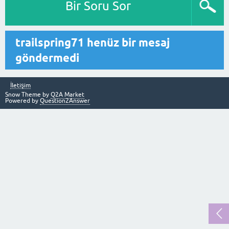
Bir Soru Sor
trailspring71 henüz bir mesaj
göndermedi
İletişim
Snow Theme by
Q2A Market
Powered by
Question2Answer