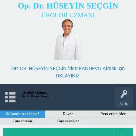
Op. Dr. HÜSEYİN SEÇGİN
ÜROLOJİ UZMANI
OP. DR. HÜSEYİN SEÇGİN 'den RANDEVU Almak için
TIKLAYINIZ.
Giriş
Kullanıcı: treellama3
Duvar
Yeni etkinlikler
Tüm sorular
Tüm cevaplar