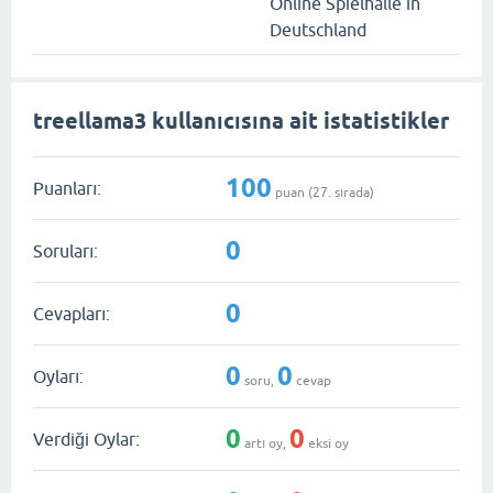
Online Spielhalle in
Deutschland
treellama3 kullanıcısına ait istatistikler
100
Puanları:
puan (
27
. sırada)
0
Soruları:
0
Cevapları:
0
0
Oyları:
soru,
cevap
0
0
Verdiği Oylar:
artı oy,
eksi oy