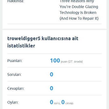
Hakkında:
Three Reasons Why
You're Double Glazing
Technology Is Broken
(And How To Repair It)
troweldigger5 kullanıcısına ait
istatistikler
100
Puanları:
puan (
27
. sırada)
0
Soruları:
0
Cevapları:
0
0
Oyları:
soru,
cevap