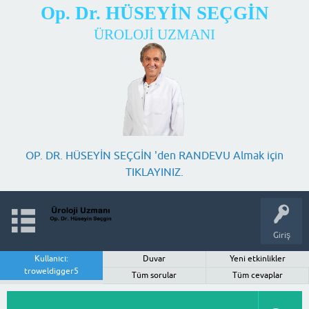
Op. Dr. HÜSEYİN SEÇGİN
ÜROLOJİ UZMANI
OP. DR. HÜSEYİN SEÇGİN 'den RANDEVU Almak için
TIKLAYINIZ.
Giriş
Kullanıcı:
Duvar
Yeni etkinlikler
troweldigger5
Tüm sorular
Tüm cevaplar