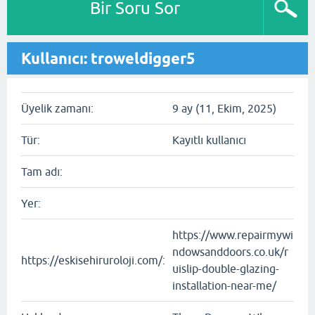
Bir Soru Sor
Kullanıcı: troweldigger5
Üyelik zamanı:
9 ay (11, Ekim, 2025)
Tür:
Kayıtlı kullanıcı
Tam adı:
Yer:
https://www.repairmywi
ndowsanddoors.co.uk/r
https://eskisehiruroloji.com/:
uislip-double-glazing-
installation-near-me/