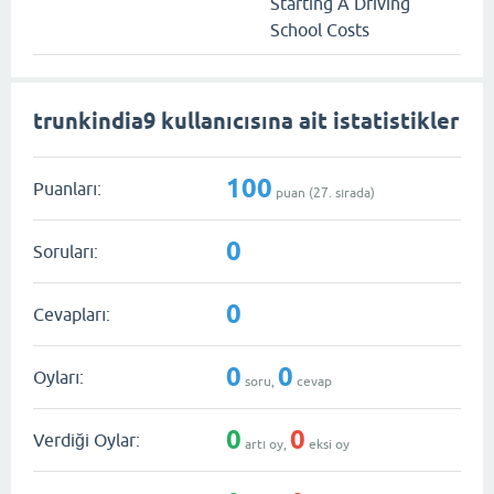
Starting A Driving
School Costs
trunkindia9 kullanıcısına ait istatistikler
100
Puanları:
puan (
27
. sırada)
0
Soruları:
0
Cevapları:
0
0
Oyları:
soru,
cevap
0
0
Verdiği Oylar:
artı oy,
eksi oy