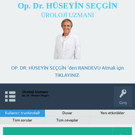
Op. Dr. HÜSEYİN SEÇGİN
ÜROLOJİ UZMANI
OP. DR. HÜSEYİN SEÇGİN 'den RANDEVU Almak için
TIKLAYINIZ.
Giriş
Kullanıcı: trunkindia9
Duvar
Yeni etkinlikler
Tüm sorular
Tüm cevaplar