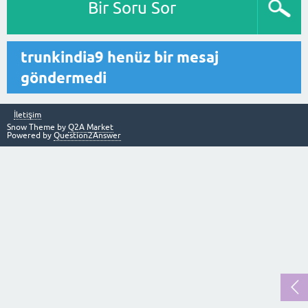
Bir Soru Sor
trunkindia9 henüz bir mesaj
göndermedi
İletişim
Snow Theme by
Q2A Market
Powered by
Question2Answer