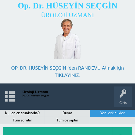
Op. Dr. HÜSEYİN SEÇGİN
ÜROLOJİ UZMANI
OP. DR. HÜSEYİN SEÇGİN 'den RANDEVU Almak için
TIKLAYINIZ.
Giriş
Kullanıcı: trunkindia9
Duvar
Yeni etkinlikler
Tüm sorular
Tüm cevaplar