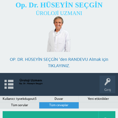
Op. Dr. HÜSEYİN SEÇGİN
ÜROLOJİ UZMANI
OP. DR. HÜSEYİN SEÇGİN 'den RANDEVU Almak için
TIKLAYINIZ.
Giriş
Kullanıcı: tyvekdugout5
Duvar
Yeni etkinlikler
Tüm sorular
Tüm cevaplar