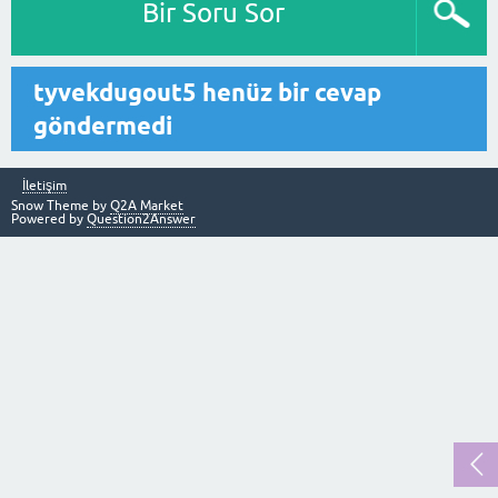
Bir Soru Sor
tyvekdugout5 henüz bir cevap
göndermedi
İletişim
Snow Theme by
Q2A Market
Powered by
Question2Answer