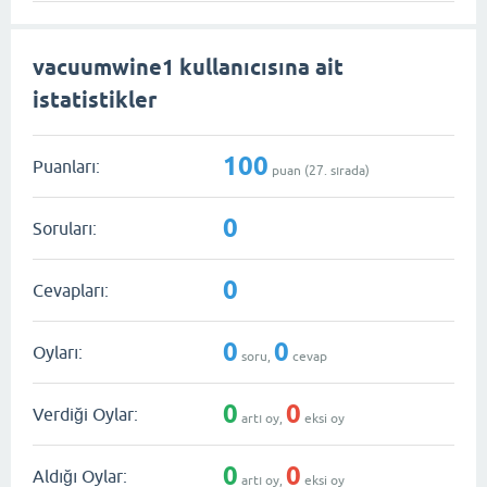
vacuumwine1 kullanıcısına ait
istatistikler
100
Puanları:
puan (
27
. sırada)
0
Soruları:
0
Cevapları:
0
0
Oyları:
soru,
cevap
0
0
Verdiği Oylar:
artı oy,
eksi oy
0
0
Aldığı Oylar:
artı oy,
eksi oy