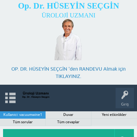
Op. Dr. HÜSEYİN SEÇGİN
ÜROLOJİ UZMANI
OP. DR. HÜSEYİN SEÇGİN 'den RANDEVU Almak için
TIKLAYINIZ.
Giriş
Kullanıcı: vacuumwine1
Duvar
Yeni etkinlikler
Tüm sorular
Tüm cevaplar