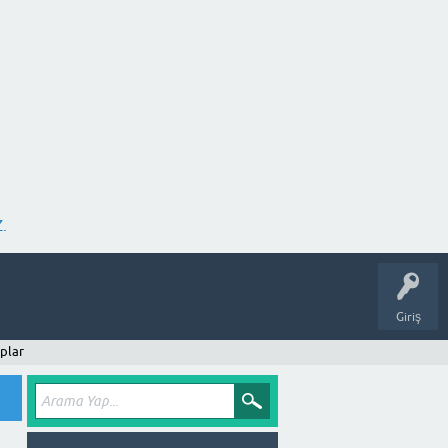
.
Giriş
plar