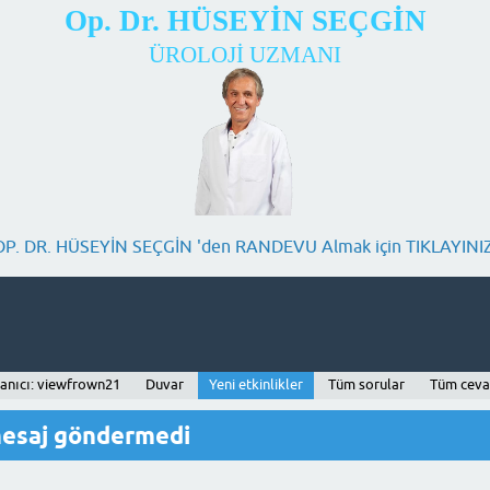
Op. Dr. HÜSEYİN SEÇGİN
ÜROLOJİ UZMANI
OP. DR. HÜSEYİN SEÇGİN 'den RANDEVU Almak için TIKLAYINIZ
lanıcı: viewfrown21
Duvar
Yeni etkinlikler
Tüm sorular
Tüm ceva
mesaj göndermedi