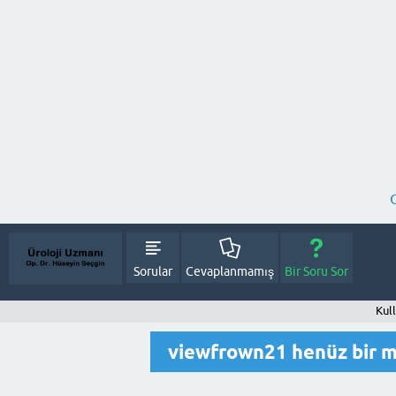
Sorular
Cevaplanmamış
Bir Soru Sor
Kul
viewfrown21 henüz bir 