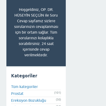
Hoşgeldiniz, OP. DR.
HÜSEYİN SEÇGİN ile Soru
Cevap sayfamız sizlere
sorularınızın cevaplanması
için bir ortam sağlar. Tüm
sorularınızı kolaylıkla
sorabilirsiniz. 24 saat
içerisinde cevap
verilmektedir.
Kategoriler
Tüm kategoriler
(101)
Prostat
(50)
Ereksiyon Bozukluğu