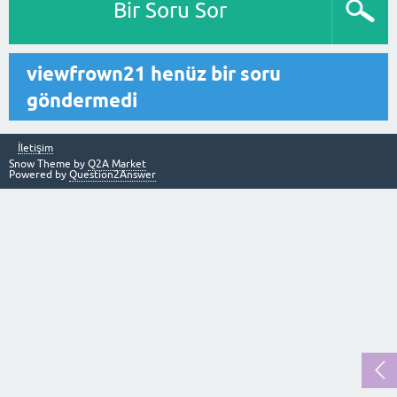
Bir Soru Sor
viewfrown21 henüz bir soru
göndermedi
İletişim
Snow Theme by
Q2A Market
Powered by
Question2Answer