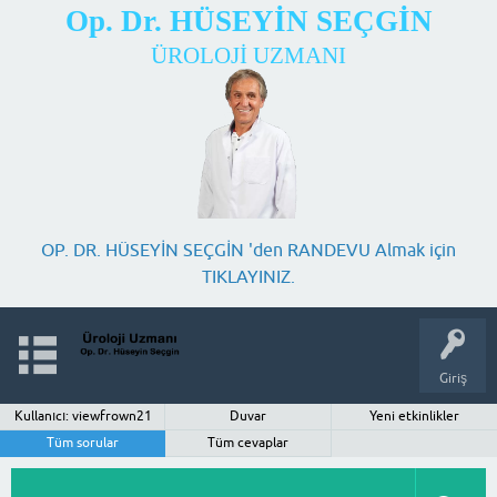
Op. Dr. HÜSEYİN SEÇGİN
ÜROLOJİ UZMANI
OP. DR. HÜSEYİN SEÇGİN 'den RANDEVU Almak için
TIKLAYINIZ.
Giriş
Kullanıcı: viewfrown21
Duvar
Yeni etkinlikler
Tüm sorular
Tüm cevaplar