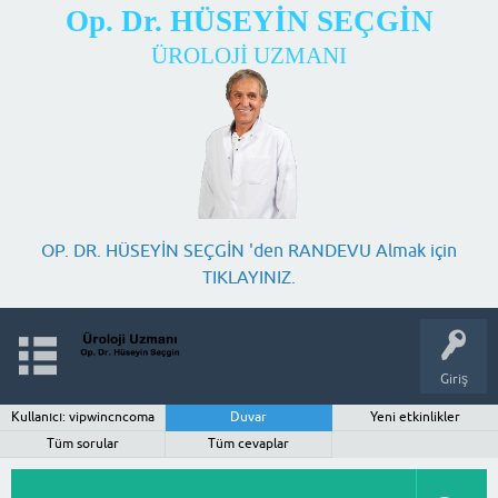
Op. Dr. HÜSEYİN SEÇGİN
ÜROLOJİ UZMANI
OP. DR. HÜSEYİN SEÇGİN 'den RANDEVU Almak için
TIKLAYINIZ.
Giriş
Kullanıcı: vipwincncoma
Duvar
Yeni etkinlikler
Tüm sorular
Tüm cevaplar