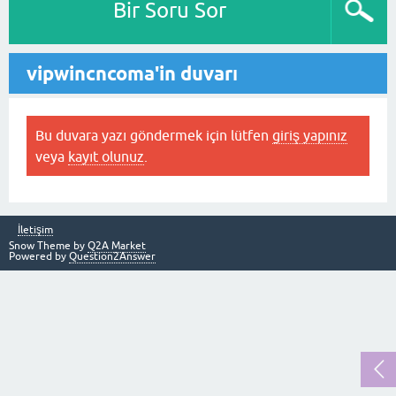
Bir Soru Sor
vipwincncoma'in duvarı
Bu duvara yazı göndermek için lütfen
giriş yapınız
veya
kayıt olunuz
.
İletişim
Snow Theme by
Q2A Market
Powered by
Question2Answer