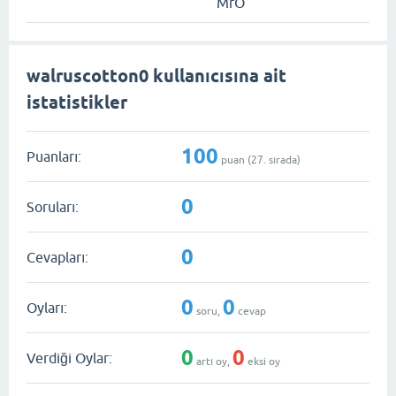
MrO
walruscotton0 kullanıcısına ait
istatistikler
100
Puanları:
puan (
27
. sırada)
0
Soruları:
0
Cevapları:
0
0
Oyları:
soru,
cevap
0
0
Verdiği Oylar:
artı oy,
eksi oy