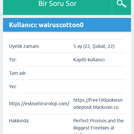
Bir Soru Sor
Kullanıcı: walruscotton0
Üyelik zamanı:
5 ay (22, Şubat, 22)
Tür:
Kayıtlı kullanıcı
Tam adı:
Yer:
https://free100pokiesn
https://eskisehiruroloji.com/:
odeposit.blackcoin.co
Hakkında:
Perfect Promos and the
Biggest Freebies at