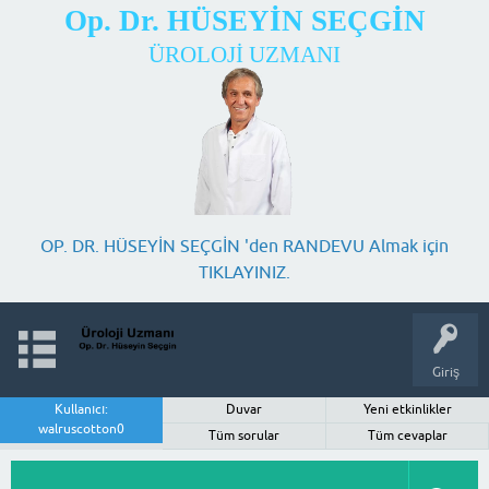
Op. Dr. HÜSEYİN SEÇGİN
ÜROLOJİ UZMANI
OP. DR. HÜSEYİN SEÇGİN 'den RANDEVU Almak için
TIKLAYINIZ.
Giriş
Kullanıcı:
Duvar
Yeni etkinlikler
walruscotton0
Tüm sorular
Tüm cevaplar